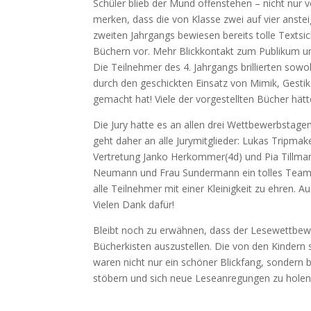
Schüler blieb der Mund offenstehen – nicht nur 
merken, dass die von Klasse zwei auf vier anste
zweiten Jahrgangs bewiesen bereits tolle Texts
Büchern vor. Mehr Blickkontakt zum Publikum un
Die Teilnehmer des 4. Jahrgangs brillierten sowo
durch den geschickten Einsatz von Mimik, Gesti
gemacht hat! Viele der vorgestellten Bücher hät
Die Jury hatte es an allen drei Wettbewerbstagen
geht daher an alle Jurymitglieder: Lukas Tripmak
Vertretung Janko Herkommer(4d) und Pia Tillman
Neumann und Frau Sundermann ein tolles Team! E
alle Teilnehmer mit einer Kleinigkeit zu ehren. 
Vielen Dank dafür!
Bleibt noch zu erwähnen, dass der Lesewettbewe
Bücherkisten auszustellen. Die von den Kindern s
waren nicht nur ein schöner Blickfang, sondern 
stöbern und sich neue Leseanregungen zu holen.