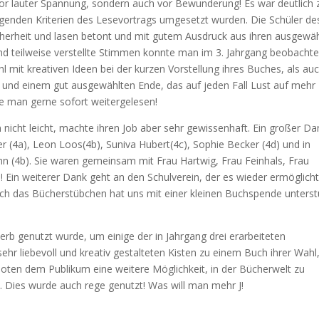
vor lauter Spannung, sondern auch vor Bewunderung! Es war deutlich 
igenden Kriterien des Lesevortrags umgesetzt wurden. Die Schüler de
icherheit und lasen betont und mit gutem Ausdruck aus ihren ausgewä
d teilweise verstellte Stimmen konnte man im 3. Jahrgang beobachte
hl mit kreativen Ideen bei der kurzen Vorstellung ihres Buches, als au
k und einem gut ausgewählten Ende, das auf jeden Fall Lust auf mehr
te man gerne sofort weitergelesen!
 nicht leicht, machte ihren Job aber sehr gewissenhaft. Ein großer Da
er (4a), Leon Loos(4b), Suniva Hubert(4c), Sophie Becker (4d) und in
n (4b). Sie waren gemeinsam mit Frau Hartwig, Frau Feinhals, Frau
in weiterer Dank geht an den Schulverein, der es wieder ermöglicht
Auch das Bücherstübchen hat uns mit einer kleinen Buchspende unterst
rb genutzt wurde, um einige der in Jahrgang drei erarbeiteten
ehr liebevoll und kreativ gestalteten Kisten zu einem Buch ihrer Wahl
boten dem Publikum eine weitere Möglichkeit, in der Bücherwelt zu
 Dies wurde auch rege genutzt! Was will man mehr J!