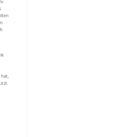
zu
s
hlten
n.
ch
nk
 hat,
ützt.
,